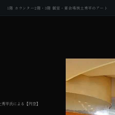
1階 カウンター
2階・3階 個室・宴会場
挾土秀平のアート
土秀平氏による【円空】